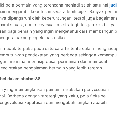
iki pola bermain yang terencana menjadi salah satu hal
judi
in mengambil keputusan secara lebih bijak. Banyak pema
ya dipengaruhi oleh keberuntungan, tetapi juga bagaiman
mi situasi, dan menyesuaikan strategi dengan kondisi ya
san bagi pemain yang ingin mengetahui cara membangun p
 mengutamakan pengelolaan risiko.
main tidak terpaku pada satu cara tertentu dalam menghada
at membutuhkan pendekatan yang berbeda sehingga kemamp
engan memahami prinsip dasar permainan dan membuat
enciptakan pengalaman bermain yang lebih terarah.
bel dalam sbobet88
atan yang memungkinkan pemain melakukan penyesuaian
i. Berbeda dengan strategi yang kaku, pola fleksibel
engevaluasi keputusan dan mengubah langkah apabila