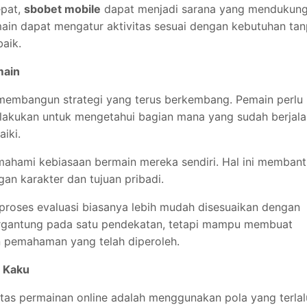
epat,
sbobet mobile
dapat menjadi sarana yang mendukun
main dapat mengatur aktivitas sesuai dengan kebutuhan ta
aik.
main
 membangun strategi yang terus berkembang. Pemain perlu
ilakukan untuk mengetahui bagian mana yang sudah berjala
iki.
emahami kebiasaan bermain mereka sendiri. Hal ini memban
an karakter dan tujuan pribadi.
proses evaluasi biasanya lebih mudah disesuaikan dengan
bergantung pada satu pendekatan, tetapi mampu membuat
 pemahaman yang telah diperoleh.
u Kaku
tas permainan online adalah menggunakan pola yang terlal