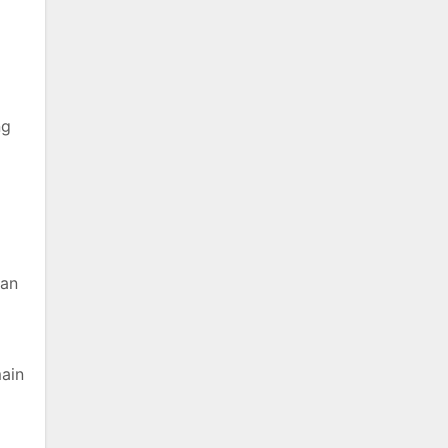
ng
dan
ain