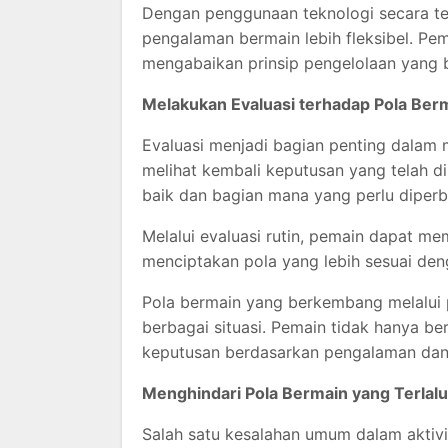
Dengan penggunaan teknologi secara t
pengalaman bermain lebih fleksibel. Pe
mengabaikan prinsip pengelolaan yang b
Melakukan Evaluasi terhadap Pola Ber
Evaluasi menjadi bagian penting dalam
melihat kembali keputusan yang telah d
baik dan bagian mana yang perlu diperba
Melalui evaluasi rutin, pemain dapat m
menciptakan pola yang lebih sesuai deng
Pola bermain yang berkembang melalui 
berbagai situasi. Pemain tidak hanya 
keputusan berdasarkan pengalaman dan
Menghindari Pola Bermain yang Terlal
Salah satu kesalahan umum dalam aktivi