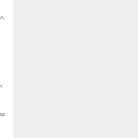
an,
n
h
tap