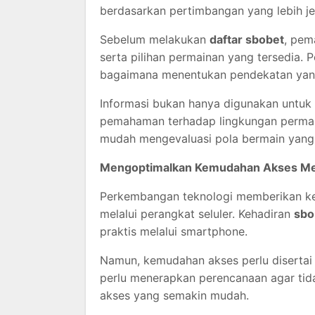
berdasarkan pertimbangan yang lebih je
Sebelum melakukan
daftar sbobet
, pem
serta pilihan permainan yang tersedia
bagaimana menentukan pendekatan yang
Informasi bukan hanya digunakan untuk m
pemahaman terhadap lingkungan permai
mudah mengevaluasi pola bermain yang
Mengoptimalkan Kemudahan Akses Mel
Perkembangan teknologi memberikan k
melalui perangkat seluler. Kehadiran
sbo
praktis melalui smartphone.
Namun, kemudahan akses perlu disertai
perlu menerapkan perencanaan agar tid
akses yang semakin mudah.