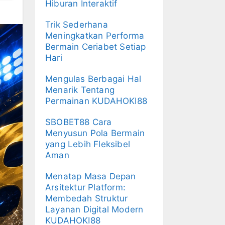
Hiburan Interaktif
Trik Sederhana
Meningkatkan Performa
Bermain Ceriabet Setiap
Hari
Mengulas Berbagai Hal
Menarik Tentang
Permainan KUDAHOKI88
SBOBET88 Cara
Menyusun Pola Bermain
yang Lebih Fleksibel
Aman
Menatap Masa Depan
Arsitektur Platform:
Membedah Struktur
Layanan Digital Modern
KUDAHOKI88