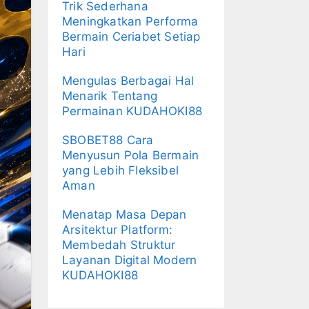
Trik Sederhana
Meningkatkan Performa
Bermain Ceriabet Setiap
Hari
Mengulas Berbagai Hal
Menarik Tentang
Permainan KUDAHOKI88
SBOBET88 Cara
Menyusun Pola Bermain
yang Lebih Fleksibel
Aman
Menatap Masa Depan
Arsitektur Platform:
Membedah Struktur
Layanan Digital Modern
KUDAHOKI88