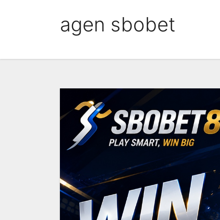
Skip
agen sbobet
to
content