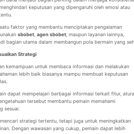
 menghindari keputusan yang dipengaruhi oleh emosi atau
tentu.
ah satu faktor yang membantu menciptakan pengalaman
gunakan
sbobet
,
agen sbobet
, maupun layanan lainnya,
adi bagian utama dalam membangun pola bermain yang seh
uaikan Strategi
kan kemampuan untuk membaca informasi dan melakukan
mahaman lebih baik biasanya mampu membuat keputusan
las.
ain dapat mempelajari berbagai informasi terkait fitur, atur
. Pengetahuan tersebut membantu pemain memahami
 sesuai.
encari strategi tertentu, tetapi juga untuk meningkatkan
nan. Dengan wawasan yang cukup, pemain dapat lebih