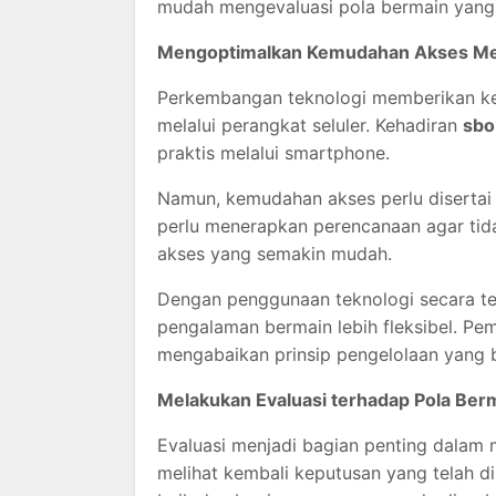
mudah mengevaluasi pola bermain yang
Mengoptimalkan Kemudahan Akses Mel
Perkembangan teknologi memberikan k
melalui perangkat seluler. Kehadiran
sbo
praktis melalui smartphone.
Namun, kemudahan akses perlu disertai
perlu menerapkan perencanaan agar tid
akses yang semakin mudah.
Dengan penggunaan teknologi secara t
pengalaman bermain lebih fleksibel. Pe
mengabaikan prinsip pengelolaan yang b
Melakukan Evaluasi terhadap Pola Ber
Evaluasi menjadi bagian penting dalam
melihat kembali keputusan yang telah d