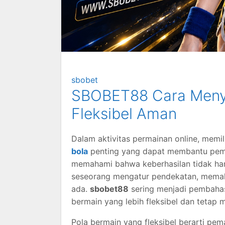
sbobet
SBOBET88 Cara Menyu
Fleksibel Aman
Dalam aktivitas permainan online, memil
bola
penting yang dapat membantu pema
memahami bahwa keberhasilan tidak han
seseorang mengatur pendekatan, memaha
ada.
sbobet88
sering menjadi pembaha
bermain yang lebih fleksibel dan tetap
Pola bermain yang fleksibel berarti pe