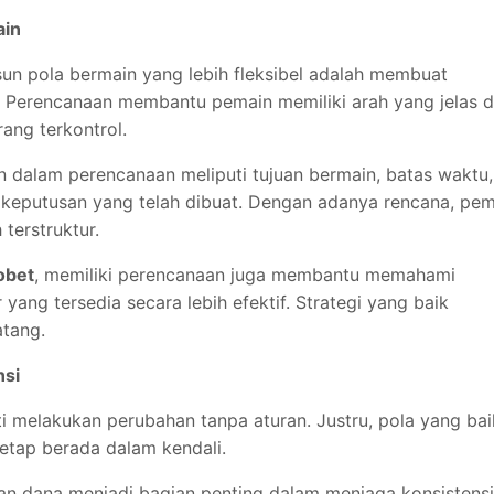
ain
un pola bermain yang lebih fleksibel adalah membuat
. Perencanaan membantu pemain memiliki arah yang jelas 
ang terkontrol.
 dalam perencanaan meliputi tujuan bermain, batas waktu,
 keputusan yang telah dibuat. Dengan adanya rencana, pem
 terstruktur.
obet
, memiliki perencanaan juga membantu memahami
ang tersedia secara lebih efektif. Strategi yang baik
atang.
nsi
ti melakukan perubahan tanpa aturan. Justru, pola yang bai
tap berada dalam kendali.
 dana menjadi bagian penting dalam menjaga konsistensi